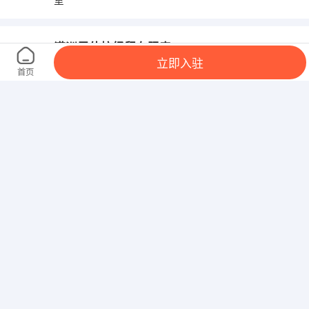
室
满洲里佳桉经贸有限责任公司
立即入驻
黑龙江 哈尔滨 松北 康隆小区东南门
首页
哈尔滨市南岗区今日文化教育培训学校
黑龙江 哈尔滨 南岗 哈尔滨大街1号7080小区H5商服
今
齐齐哈尔和平医院
黑龙江 齐齐哈尔 铁锋 齐齐哈尔市铁锋区南马路2号
哈尔滨比特健康管理有限公司
黑龙江 哈尔滨 道里 哈尔滨道里区康安路22-2