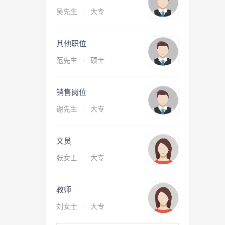
吴先生
·
大专
其他职位
范先生
·
硕士
销售岗位
谢先生
·
大专
文员
张女士
·
大专
教师
刘女士
·
大专