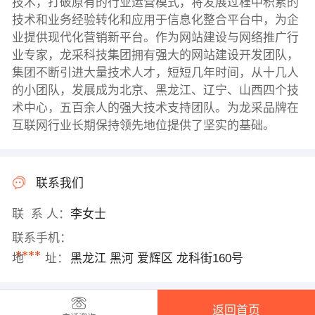
技术，打破原有的行业运营模式，将发展过程中积累的
技术和业务经验转化和应用于信息化整合平台中，为企
业提供现代化营销新平台。作为网站建设与网络推广行
业专家，龙采科技集团拥有强大的网站建设开发团队，
集团不断引进大量技术人才，短短几年时间，从十几人
的小团队，发展成为北京、黑龙江、辽宁、山西四个技
术中心，五百余人的强大技术支持团队。为龙采品牌在
互联网行业长期保持领先地位提供了坚实的基础。
联系我们
联 系 人：
李女士
联系手机：
****
地 址：
黑龙江 黑河 爱辉区 龙科街160号
返回首页