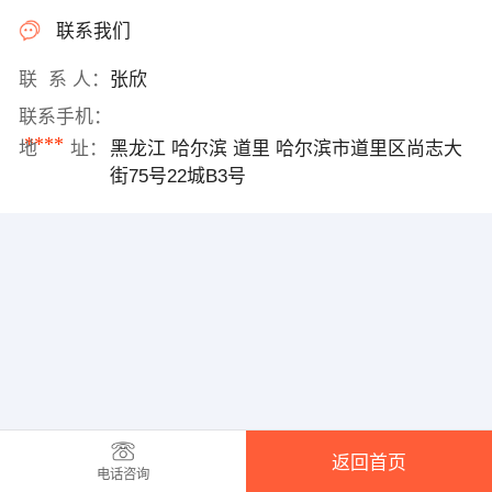
联系我们
联 系 人：
张欣
联系手机：
****
地 址：
黑龙江 哈尔滨 道里 哈尔滨市道里区尚志大
街75号22城B3号
返回首页
电话咨询