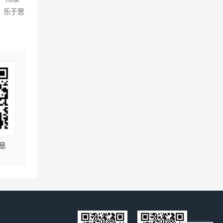
，乐于思
息