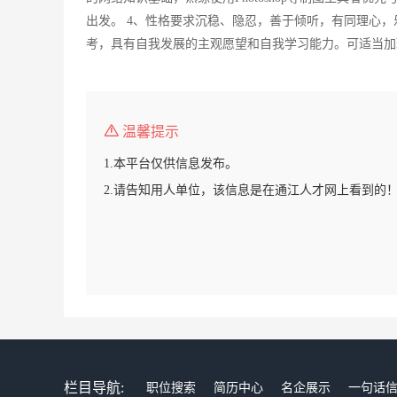
出发。 4、性格要求沉稳、隐忍，善于倾听，有同理心，
考，具有自我发展的主观愿望和自我学习能力。可适当加
温馨提示
1.本平台仅供信息发布。
2.请告知用人单位，该信息是在通江人才网上看到的
栏目导航:
职位搜索
简历中心
名企展示
一句话