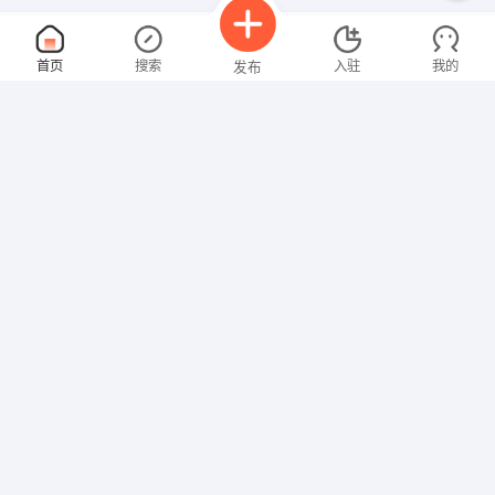
文员
面议
首页
搜索
入驻
我的
发布
08-07
性别不限
经验不限
哈尔滨市道里区德巽营养信息咨询服务部
申请
黑龙江 哈尔滨 道里 哈尔滨市道里区建国北六道街37号
客户经理
面议
招聘信息
求职简历
08-07
性别不限
经验不限
黑龙江省尊汇投资有限公司
申请
黑龙江 哈尔滨 香坊 哈平路91号
销售经理
面议
08-07
性别不限
经验不限
佳木斯市锦城房地产开发有限公司
申请
黑龙江省佳木斯市佳木斯市市辖区长青路中段