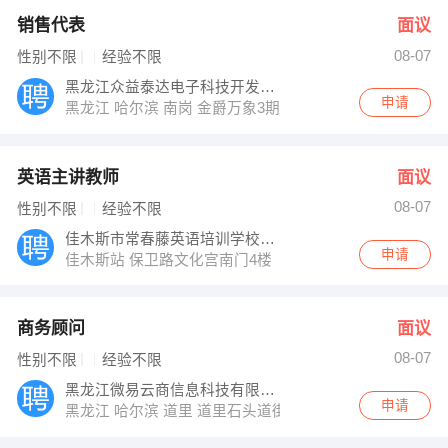
销售代表
面议
08-07
性别不限
经验不限
黑龙江众益泰达电子科技开发有限公司
申请
黑龙江 哈尔滨 南岗 金爵万象3期1号楼2304
英语主讲教师
面议
08-07
性别不限
经验不限
佳木斯市常春藤英语培训学校有限公司
申请
佳木斯站 保卫路文化宫南门4楼
商务顾问
面议
08-07
性别不限
经验不限
黑龙江微易云商信息科技有限公司
申请
黑龙江 哈尔滨 道里 道里石头道街18号东方明珠603室