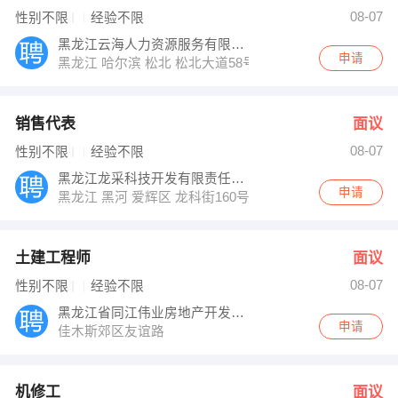
陈经理 发布 [销售代表 ] 招聘信息
08-07
性别不限
经验不限
发布 [人事主管 ] 招聘信息
【太平财险通江支公司】 强势入驻
黑龙江云海人力资源服务有限公司
申请
黑龙江 哈尔滨 松北 松北大道58号鹰沙大厦
销售代表
面议
08-07
性别不限
经验不限
黑龙江龙采科技开发有限责任公司黑河分公司
申请
黑龙江 黑河 爱辉区 龙科街160号
土建工程师
面议
08-07
性别不限
经验不限
黑龙江省同江伟业房地产开发股份有限公司
申请
佳木斯郊区友谊路
机修工
面议